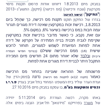
במבזק מיום 1.8.2013 דיווחנו אודות פרסום תקנות מיסוי
מקרקעין (שבח ורכישה) (מס רכישה) (תיקון), התשע"ג–2013
(
"התיקון"
)
.
(
קישור לתיקון
)
בגדרו של התיקון תוקנו
תקנות מס רכישה, כך שהָחֵל ביום
1.8.2013, רכישת זכות במקרקעין שאינה דירת מגורים תגרור
עִמה חבות במס ברכישה בשיעור 6%, במקום 5%.
עם זאת, נקבע, כי כאשר מדובר ברכישת זכות במקרקעין
שקיימת לגבּיה תכנית בנייה המתירה על הקרקע של דירה
אחת לפחות המיועדת לשַמש למגורים, תוחזר לרוכש
שישית
ממס הרכישה ששילם
(1/6)
(בצירוף הפרשי הצמדה
ובלבד
שלא יאוחר מתום 24 חודשים מיום המכירה
וריבית)
התקבל היתר לבניית דירת מגורים אחת לפחות.
פרשנותה של ההוראה שעניינה בהחזר מס הרכישה
פסק-הדין של
כאמור
נדוֹנה ב
(תקנה 2(1א) לתקנות מס רכישה)
ועדת-הערר שליד בית-המשפט המחוזי בתל-אביב בעניין
פ.ר.י.ו
נכסים והשקעות בע"מ
, בו עסקנו במבזק מיום 27.10.2016.
באתו מקרה, רכשה העוררת ביום 5.11.2014 יחידה
של
משרד
בפרוייקט "מידטאון" תל-אביב הנבנה בימים אלה