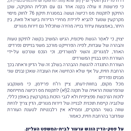
רו"ח פרידמן הוסיף וציין
,
(תוך שהוא מַפנה לפרוטוקול ועדת-הכספים בעניין זה)
כי פרשנות זו עולה בקנה אחד גם עם תכלית החקיקה, שכּן
התיקון לתקנות מס רכישה נעשה במסגרת תיקון 76 לחוק מיסוי
מקרקעין שנועד להביא לירידת מחירי הדירות בישראל וזאת, בין
היתר, באמצעות עידוד בנייה מהירה שתכלול גם דירות מגורים.
יצוין, כי לאחַר הגשת סיכומיו, הגיש המשיב בקשה לתיקון טעות
והבהרה של עוּבדות, לפיה הפרוייקט מורכב משני בניינים נפרדים:
האחד, למגורים; והשני למשרדים; וכי הנכס שנרכש על-ידי
העוררת הינו בבניין המשרדים.
העוררת התנגדה להגשת ההבהרה בשלב זה של הדיון וראתה בכך
הרחבת חזית, על אף שלא הכחישה את העובדה שאכן נבנים שני
מבנים נפרדים.
מכל מקום, בחוות-דעתו, ציין רו"ח פרידמן, כי משנקבע
שהפרשנות הראויה של תקנה 2(!א) לתקנות מס רכישה מתייחסת
לזכות הנרכשת ספציפית ולא לגבי הזכות במקרקעין באופן כללי,
שלגבּיה קיימת תוכנית לבנייה של דירות מגורים, הדין צריך להיות
שווה בשני המקרים, וממילא אין רלבנטיות לטענת העוררת
שמדובר בהרחבת חזית, כאמור.
על פסק-הדין הוגש ערעור לבית-המשפט העליון.