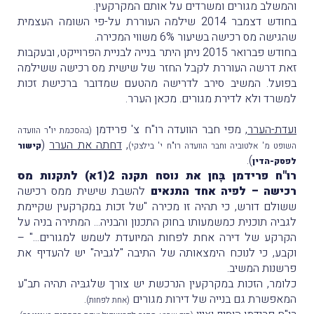
והמשלב מגורים ומשרדים על אותם המקרקעין.
בחודש דצמבר 2014 שילמה העוררת על-פי השומה העצמית
שהגישה מס רכישה בשיעור 6% משווי המכירה.
בחודש פברואר 2015 ניתן היתר בנייה לבניית הפרוייקט, ובעקבות
זאת דרשה העוררת לקבל החזר של שישית מס רכישה ששילמה
בפועל. המשיב סירב לדרישה מהטעם שמדובר ברכישת זכות
למשרד ולא לדירת מגורים. מכאן הערר.
ועדת-הערר
, מפי חבר הוועדה רו"ח צ' פרידמן
(בהסכמת יו"ר הוועדה
,
דחתה את הערר
(
השופט מ' אלטוביה וחבר הוועדה רו"ח י' בילצקי)
קישור
).
לפסק-הדין
רו"ח פרידמן בָּחן את נוסח תקנה 2(1א) לתקנות מס
רכישה – לפיה אחד התנאים
להשבת שישית ממס רכישה
ששולם דורש, כי תהיה זו מכירה "של זכות במקרקעין שקיימת
לגביה תוכנית כמשמעותו בחוק התכנון והבניה... המתירה בניה על
הקרקע של דירה אחת לפחות המיועדת לשמש למגורים..." –
וקבע, כי לנוכח הימצאותה של התיבה "לגביה" יש להעדיף את
פרשנות המשיב.
כלומר, הזכות במקרקעין הנרכשת יש צורך שלגבּיה תהיה תב"ע
המאפשרת גם בנייה של דירות מגורים
.
(אחת לפחות)