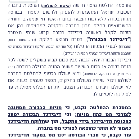
פורסמה החלטת מיסוי חדשה
העוסקת בחברה
(
קישור להחלטה
)
תושבת ישראל המתעתדת להנפיק ולרשום למסחר בבורסה
מניות בכורה ללא זכות הצבעה בחברה אשר תירשמנה בדוחותיה
החשבונאיים כחלק מהון החברה ותקנינה למחזיקים בהן את
הזכות לקבל ראשונה דיבידנד בכורה קבוע שנתי מצטבר
(
"דיבידנד הבכורה"
), בטרם תבוצע חלוקה
(כמשמעותה בחוק
לבעלי המניות הרגילות
החברות)
(כל עוד לא תבוצע חלוקת דיבידנד בכורה לא
.
תתבצע חלוקת דיבידנד לבעלי המניות הרגילים)
דיבידנד הבכורה יהיה הגבוה מבּין סכום קבוע בשקלים לשנה לכל
מניית בכורה או סכום בשיעור משער המניה הרגילה בבורסה
(הכל
והוא ישולם בכפוף להחלטת החברה
כפי שייקָבע בהנפקה לראשונה)
לשלמו ויכול שיהיה משולם בחלקים, מספר פעמים בשנה. אם
לא ישולם דיבידנד הבכורה, תצטבר יתרתו הבלתי-מסולקת עד
לסילוקה לזכאים לו.
במסגרת ההחלטה נקבע, כי
מניות הבכורה תסוּוגנה
לצורכי מס כהון מניות
; וכי
דיבידנד הבכורה יסוּוג
כהכנסה מדיבידנד בידי המקבל
, תוך ש
חלוקת הדיבידנד
כאמור לא תותר כהוצאה לצורכי מס בחברה
.
עוד נקבע, כי חברי הבורסה ינכו מס במקור מדיבידנד