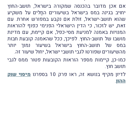
אם אכן מדובר בהכנסה שמקורהּ בישראל, תושב-החוץ
יחויב בגינהּ במס בישראל בשיעורים החָלים על משקיע
שהוא תושב-ישראל, זולת אם נקבע במפורש אחרת. עם
זאת, יש לזכור, כי הדין הישראלי הפנימי כפוף להוראות
המנויות באמנה למניעת מסי-כפל, אם קיימת, עם מדינת
מושבו של תושב-החוץ. לפיכך, ככל שהאמנה קובעת חבות
במס של תושב-החוץ בישראל בשיעור נמוך יותר
מהשיעורים שפורטו לגבי תושבי ישראל, יחול שיעור זה.
כמו-כן, קיימות מספר הוראות הקובעות פטור ממס לגבי
תושב חוץ.
לדיון מקיף בנושא זה, ראו פרק 10 בספרנו
מיסוי שוק
ההון
.