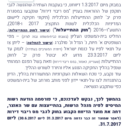
במבזק מיום 1.3.2017 דיווחנו, כי בעקבות העתירה שהוגשה לגבי
תוקפן של ההוראות בעניין "מס ריבוי דירות" שנקבעו במסגרת
פרק יב' לחוק ההתייעלות הכלכלית (תיקוני חקיקה ליישום
המדיניות הכלכלית לשנות התקציב 2017 ו-2018),
התשע"ז–2016 (
"חוק ההתייעלות"
)
,
(
קישור לחוק ההתייעלות
)
החליט בית-המשפט העליון
– מפי
(בשבתו כבית-משפט גבוה לצדק)
השופטים א' חיות, נ' הנדל ונ' סולברג
– ליתן צו
(
קישור להחלטה
)
על תנאי לפיו על כנסת ישראל
לנמק עד
(ויתרת המשיבים בעתירה)
ליום 23.3.2017 מדוע לא יבוטל פרק יב' לחוק
ההתייעלות
וזאת בְּשל הפגם המהותי
(שעניינו, כאמור, במס ריבוי דירות)
שנפל בהליך החקיקה הנוגע אליו והיורד לשורש ההליך.
עוד נקבע, כי נוכח השאלות העקרוניות המתעוררות בהליך, הדיון
בהתנגדות לצו על-תנאי יידון לפני מותב מורחב של בית-המשפט
כפי שתקבע הנשיאה.
בהמשך לכך, נבקש לעדכנכם, כי פורסמה הודעת רשות
המיסים לפיה מנהל הרשות, בהתייעצות עם שר האוצר,
דחה את מועד הדיווח הקבוע בחוק לגבי מס ריבוי דירות
ליום
(לאחַר שמועד זה כבר נדחה מיום 31.3.2017 ליום 30.6.2017)
31.7.2017.