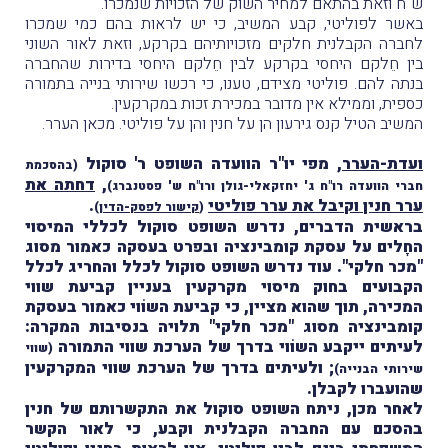
ש"ח וזאת בהתאם למחיר השוק של הזכויות שנמכרו.
באשר לפוליטי, קבע המשיב, כי יש לראות בהם כמי שמכרו
לחברה הקבלנית חלקים מזכויותיהם בקרקע, וזאת לאור השוני
בין חֵלקם היחסי בקרקע לבין חֵלקם היחסי בדירות שהחברה
בנתה להם. פוליטי מצידם, טענו, כי רכשו שירותי בנייה בתמורה
כספית, וממילא אין מדובר במכירת זכות במקרקעין.
המשיב הטיל קנס גירעון הן על חנין והן על פוליטי. מכאן הערר.
ועדת-הערר
, מפי יו"ר הוועדה השופט ר' סוקול
(בהסכמת
,
דחתה את
חברי הוועדה רו"ח ג' יחזקאלי-גולן ורו"ח ש' פסטנברג)
ערר חנין וקיבל את ערר פוליטי
.
(
קישור לפסק-הדין
)
בראשית הדברים, נדרש השופט סוקול לכללי המיסוי
החָלים על עסקת קומבינציה ובפרט בעסקה כאמור מסוג
"מכר חלקי". עוד נדרש השופט סוקול לכלל והחריג לכלל
הקבועים בחוק מיסוי מקרקעין בעניין קביעת שווי
המכירה, תוך שהוא מציין, כי קביעת השוֹוי כאמור בעסקת
קומבינציה מסוג "מכר חלקי" תלויה בנסיבות המקרה:
לעיתים ייקבע השוֹוי בדרך של הערכת שווי התמורה
(שווי
; ולעיתים בדרך של הערכת שווי המקרקעין
שירותי הבנייה)
שהועברו לקבלן.
לאחר מכן, ניתח השופט סוקול את התקשרותם של חנין
בהסכם עם החברה הקבלנית וקבע, כי לאור הקשר