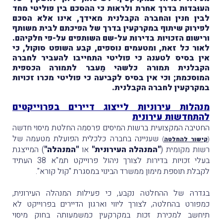
העוּבדות בדרך אחרת ולראות כי ההסכם בין פוליטי מחד
לבין חנין והחברה הקבלנית מאידך, אינו אלא הסכם
לפירוק שיתוף במקרקעין בדרך של הפיכתם לבית משותף
ורישום הזכויות בדירות על-שם השותפים על-פי חלקיהם.
לאור כל זאת, ומטעמים נוספים, קבע השופט סוקול, כי
אין בסיס לטענה כי פוליטי התחייבו להעביר לחברה
הקבלנית תמורה כלשהי מֵעבר לתמורה הכספית
המוסכמת; וכי אין בסיס לקביעה כי פוליטי מכרו זכויות
במקרקעין לחברה הקבלנית.
מנהלות עירוניות לייצוג דיירים בפרוייקטים
להתחדשות עירונית
החטיבה המקצועית ברשות המיסים פרסמה החלטת מיסוי חדשה
שעניינה בחברה כלכלית הפועלת מטעמה של
(
קישור להחלטה
)
רשות מקומית (
"המנהלה העירונית"
או
"המנהלה"
) המייצגת
בעלי זכויות בדירות לצורך ניהול פרוייקט תמ"א 38 העתיד
לקבלת תוספת מימון ממשרד הבינוי במסגרת "קול קורא".
בגדרהּ של ההחלטה נקבע, כי פעילות המנהלה העירונית,
כמפורט בהחלטה, לצורך ליווי וארגון הדיירים בפרוייקט לא
תיחשב למכירת זכות במקרקעין כמשמעותה בחוק מיסוי