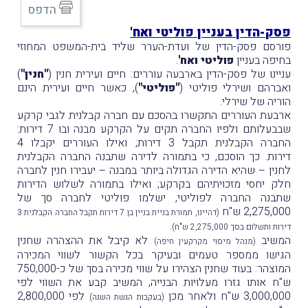
הדפס
פסק-הדין בעניין פוליטי ואח'
פורסם פסק-הדין של ועדת-הערר שליד בית-המשפט המחוזי
בחיפה בעניין
פוליטי ואח'
.
עניינו של פסק-הדין בארבעה עוררים: חיים ועירית חנין (
"חנין"
)
ואברהם ושירלי פוליטי (
"פוליטי"
), כאשר חיים ועירית הינם
הוריה של שירלי.
ארבעת העוררים התקשרו בהסכם עם חברה קבלנית לגבי קרקע
שבבעלותם ולפיו החברה תקים על הקרקע מבנה ובו 7 דירות:
החברה הקבלנית תקבל 3 דירות; ואילו העוררים יקבלו 4
דירות. כך הוסכם, כי בתמורה לדירה שתבנה החברה הקבלנית
לחנין – שהיא הדירה הגדולה ביותר במבנה – יעבירו חנין לחברה
חלק יחסי מזכויתיהם בקרקע; ואילו בתמורה לשלוש הדירות
שתבנה החברה לפוליטי, ישלמו פוליטי לחברה סך של
2,275,000 ש"ח
(דהיינו, תמורת בניית בניין בן 7 דירות תקבל החברה הקבלנית 3
דירות ותשלום בסך 2,275,000 ש"ח).
המשיב
לא קיבל את ההצהרה שחנין
(מנהל מיסוי מקרקעין חיפה)
הגישו ממספר טעמים ובעיקר בכל הקשור לשווי המכירה
המוצהר: בעוד שחנין הצהירו על שווי מכירה בסך של כ-750,000
ש"ח אותו גזרו מעלויות הבנייה, המשיב קבע את השוֹוי לפי
3,000,000 ש"ח ולאחר מכן
לפי 2,800,000
(בעקבות הגשת השגה)