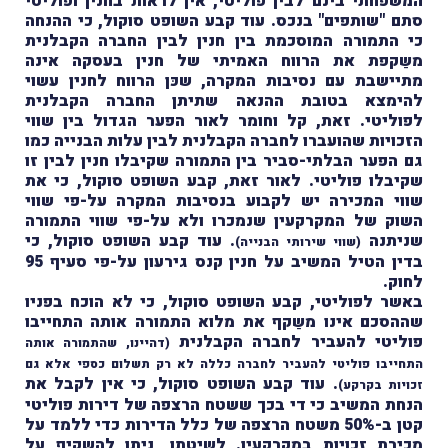
המשפחתי בינם לבין פוליטי, אין לראות בחנין ופוליטי
סתם "שותפים" בנכס. עוד קבע השופט סוקול, כי ההנחה
כי התמורה המוסכמת בין חנין לבין החברה הקבלנית
משַקפת את הרווח האמיתי של חנין בעסקה אינה
מתיישבת עם נסיבות המקרה, שכּן הרווח לחנין עשוי
להימצא בטובת ההנאה שתיתן החברה הקבלנית
לפוליטי. זאת, קל וחומר לאור הפער הגדול בין שווי
הזכויות שהועברו לחברה הקבלנית לבין עלות הבנייה כמו
גם הפער הבלתי-סביר בין התמורה שקיבלו חנין לבין זו
שקיבלו פוליטי. לאור זאת, קבע השופט סוקול, כי את
שווי המכירה יש לקבוע בנסיבות המקרה על-פי שווי
השוק של המקרקעין שנמכרו ולא על-פי שווי התמורה
שניתנה
. עוד קבע השופט סוקול, כי
(שווי שירותי הבנייה)
בדין הטיל המשיב על חנין קנס גירעון על-פי סעיף 95
לחוק.
באשר לפוליטי, קבע השופט סוקול, כי לא הוכח בפניו
שההסכם אינו משַקף את מלוא התמורה אותה התחייבו
פוליטי להעביר לחברה הקבלנית
(דהיינו, שהתמורה אותה
התחייבו פוליטי להעביר לחברה כללה לא רק תשלום כספי אלא גם
. עוד קבע השופט סוקול, כי אין לקבל את
זכויות בקרקע)
הנחת המשיב כי די בכך ששטח הרצפה של דירות פוליטי
קטן ב-50% משטח הרצפה של כלל הדירות כדי ללמד על
מכירת זכויות במקרקעין. לשיטתו, ניתן להשקיף על