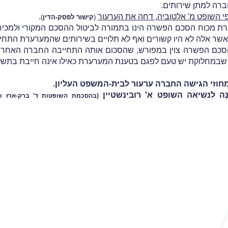
חברה למתן שירותים.
 השופט מ' אלטוביה, דחה את הערעור
.
(
קישור לפסק-הדין
)
ת מכוח הסכם הפשרה הינו בתמורה לביטול ההסכם המקורי ולמכי
ר אלה לא היו קשורים ואף לא תלויים בשירותים שהמערערת התחיי
 בהסכם הפשרה צוין במפורש, שהסכום אותה התחייבה החברה האחרת
 שבמחלוקת יש טעם לפגם בטענת המערערת כאילו אינה חייבת בתשל
חוזי הגישה החברה ערעור לבית-המשפט העליון.
ֶה לנשיאה השופט א' רובינשטיין
(בהסכמת השופטות ד' ברק-ארז וע'