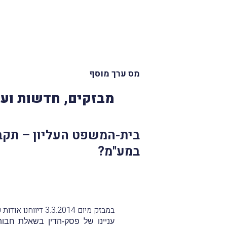
מס ערך מוסף
מבזקים, חדשות ועד
בית-המשפט העליון – תקב
במע"מ?
במבזק מיום 3.3.2014 דיווחנו אודות פרסום פסק-הדין של בית-המשפט המחוזי בתל-אביב בעניין
עניינו של פסק-הדין בשאלת ח