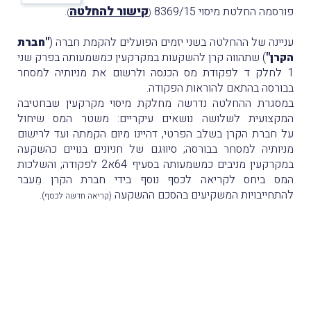
קישור להחלטה
פורסמה החלטת מיסוי 8369/15
.
)
(
עניינה של ההחלטה בשני יזמים הפועלים להקמת חברה (
"חברת
הקרן"
) שתהווה קרן להשקעות במקרקעין כמשמעותה בפרק שני
1 לחלק ד לפקודת מס הכנסה ולרשום את מניותיה למסחר
בבורסה בהתאם להוראות הפקודה.
במסגרת ההחלטה נדרשה מחלקת מיסוי מקרקעין שבחטיבה
המקצועית לשלושה נושאים עיקריים: משטר המס שיחול
על
חברת הקרן בשלב הפרטי, דהיינו מיום הקמתה ועד לרישום
מניותיה למסחר בבורסה; סיווּגם של חניונים בנויים כהשקעה
במקרקעין מניבים כמשמעותה בסעיף 64א2 לפקודה; והשלכות
המס ביחס לקריאה לכסף נוסף בידי חברת הקרן מֵעבר
להתחייבויות המשקיעים בהסכם ההשקעה
.
(קריאה חדשה לכסף)