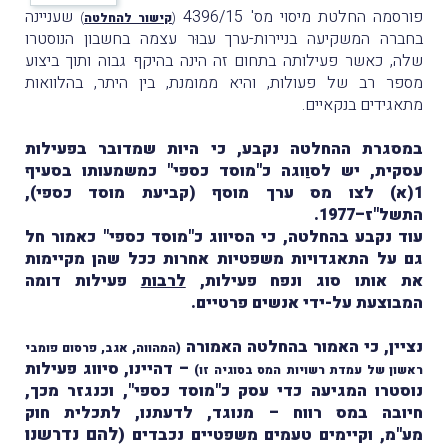
פורסמה החלטת מיסוי מס' 4396/15
שעניינה
(
קישור להחלטה
)
בחברה המשקיעה בניירות-ערך עבוּר עצמה בחשבון הנוסטרו
שלה, כאשר פעילותה בתחום זה הינה בהיקף גבוה ותוך ביצוע
מספר רב של פעולות, והיא ממומנת, בין היתר, בהלוואות
מתאגידים בנקאיים.
במסגרת ההחלטה נקבע, כי היות שמדובר בפעילות
עסקית, יש לסוַוגה כ"מוסד כספי" כמשמעותו בסעיף
1(א) לצו מס ערך מוסף (קביעת מוסד כספי),
התשל"ז–1977.
עוד נקבע בהחלטה, כי הסיווג כ"מוסד כספי" כאמור חל
גם על התאגדויות משפטיות אחרות ככל שהן מקיימות
את אותו סוג ונפח פעילות,
לרבות
פעילות דומה
המבוצעת על-ידי אנשים פרטיים.
נציין, כי האמור בהחלטה האמורה
(המהווה, אגב, פרסום פומבי
– דהיינו, סיווג פעילות
ראשון של עמדת רשויות המס בסוגיה זו)
נוסטרו המגיעה כדי עסק כ"מוסד כספי", וכנגזר מכך,
חיובה במס רווח – מנוגד, לדעתנו, לתכלית חוק
(להם נדרשנו
מע"מ, וקיימים טעמים משפטיים נכבדים