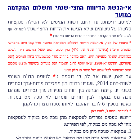
אי-הגשת הדיוווח החצי-שנתי ותשלום המקדמה
במועד
למיטב ידיעתנו, עד היום, רשות המיסים לא הטילה סנקציות
כלשהן על נישומים שלא הגישו את הדיווח החצי-שנתי
(וממילא אף
*
.
לא שילמו את המקדמה המחויבת מכוח הדיווח האמור)
* ביסודו של דבר, אי-הגשת הדיווח ותשלום המקדמה במועד גורר עִמו חיוב בהפרשי
הצמדה וריבית
(בשיעור שנתי של 4%) בגין סכום המס שעל הנישום היה לשלם
כמקדמה. שאלה מעניינת היא, האם מדובר ב"חוב מס" כמשמעותו בחוק המיסים (קנס
פיגורים), התשמ"א-1980, שאז יווסף לחוב האמור
קנס פיגורים
בשיעור 0.2% מסכום
המס שבפיגור לכל שבוע של פיגור או חלק ממנו.
עם זאת, יושם אל לב, כי בנספח ג'
*
לטופס הדו"ח השנתי
לשנת-המס 2014, שעניינו ברווח הון ממכירת ניירות-ערך נסחרים
בשנה זו, קיימת הבחנה בין רווחים מניירות-ערך נסחרים שמהם
נוכה מס במקור לבין רווחים שמהם לא נוכה מס במקור,
כאשר בסעיף 6 לדברי-ההסבר לאותו נספח מצוין כדלקמן:
* להורדת נספח ג',
לחצו כאן
.
"יוגשו טפסים נפרדים לעסקאות מהן נוכה מס במקור לעסקאות
מהן לא נוכה מס במקור, לפי הפירוט:
1. עסקאות שנוכה מהן מס במקור.
2. עסקאות שלא נוכה מהן מס במקור. יש להגיש טופס נפרד ל-: