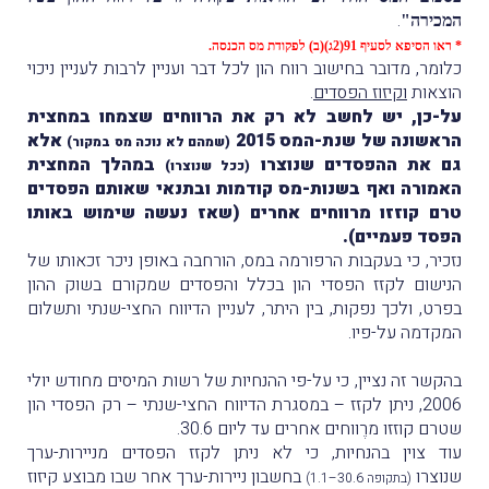
.
המכירה"
* ראו הסיפא לסעיף 91(2ג)(ב) לפקודת מס הכנסה.
כלומר, מדובר בחישוב רווח הון לכל דבר ועניין לרבות לעניין ניכוי
הוצאות
וקיזוז הפסדים
.
על-כן, יש לחשב לא רק את הרווחים שצמחו במחצית
הראשונה של שנת-המס 2015
אלא
(שמהם לא נוכה מס במקור)
גם את ההפסדים שנוצרו
במהלך המחצית
(ככל שנוצרו)
האמורה ואף בשנות-מס קודמות ובתנאי שאותם הפסדים
טרם קוזזו מרווחים אחרים
(שאז נעשה שימוש באותו
הפסד פעמיים).
נזכיר, כי בעקבות הרפורמה במס, הורחבה באופן ניכר זכאותו של
הנישום לקזז הפסדי הון בכלל והפסדים שמקורם בשוק ההון
בפרט, ולכך נפקות, בין היתר, לעניין הדיווח החצי-שנתי ותשלום
המקדמה על-פיו.
בהקשר זה נציין, כי על-פי ההנחיות של רשות המיסים מחודש יולי
2006, ניתן לקזז – במסגרת הדיווח החצי-שנתי – רק הפסדי הון
שטרם קוזזו מרֶווחים אחרים עד ליום 30.6.
עוד צוין בהנחיות, כי לא ניתן לקזז הפסדים מניירות-ערך
שנוצרו
בחשבון ניירות-ערך אחר שבו מבוצע קיזוז
(בתקופה 30.6–1.1)