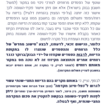
שוטף של הפסדים מרווחים לצורכי ניכוי מס במקור (למשל:
חשבון בבנק בישראל) אלא אם ניתן אישור פקיד-השומה לכך.
אישור כזה יותנה (על-פי המצוין בהנחיות דלעיל) בדיווח על
רווח/הפסד ותשלום מקדמה גם בחשבון ממנו נבעו ההפסדים
שקוזזו, ללא קיזוז אותו הפסד שכבר קוזז במסגרת הדיווח הקודם.
עם כל הכבוד וכפי שכבר ציינו בעבר, נראה לנו שהתניית הקיזוז
כאמור בקבלת אישורו של פקיד-השומה אינה מעוגנת בחוק
ומדובר בזכות העומדת בכל מקרה לנישום.
כלומר, הנישום זכאי, לדעתנו, לבצע "חישוב מחדש" של
כלל הרווחים וההפסדים שנוצרו לו בתקופת
הדיווח,
לרבות
הפסדים שקוזזו על-ידי הבנק/ברוקר כנגד
רווחים אחרים וכתוצאה מקיזוז זה לא נוכה מס במקור
מאותם רווחים
(למותר לציין, כי במקרה זה, אותם רווחים יובאו
.
בחשבון לעניין תשלום המקדמה)
לבסוף, נציין, כי
באותם מקרים בהם הדיווח החצי-שנתי עשוי
לגרום ל"כפל-חיוב מקדמה"
(כגון: אצל חברות אשר מקדמותיהן
ניתן
השוטפות חושבו, בין היתר, לאור רווחיהן מניירות-ערך נסחרים)
לפְנות לפקיד-השומה בבקשה להקטין את סכום המקדמה
החצי-שנתית, ואף לבטלה.