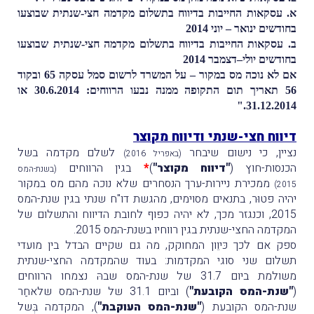
א. עסקאות החייבות בדיווח בתשלום מקדמה חצי-שנתית שבוצעו
בחודשים ינואר – יוני 2014
ב. עסקאות החייבות בדיווח בתשלום מקדמה חצי-שנתית שבוצעו
בחודשים יולי–דצמבר 2014
אם לא נוכה מס במקור – על המשרד לרשום סמל עסקה 65 ובקוד
56 תאריך תום התקופה ממנה נבעו הרווחים: 30.6.2014 או
31.12.2014."
דיווח חצי-שנתי ודיווח מקוצר
נציין, כי נישום שיבחר
לשלם מקדמה בשל
(באפריל 2016)
הכנסות-חוץ (
"דיווח מקוצר"
)
*
בגין הרווחים
(בשנת-המס
ממכירת ניירות-ערך הנסחרים שלא נוכה מהם מס במקור
2015)
יהיה פטוּר, בתנאים מסוימים, מהגשת דו"ח שנתי בגין שנת-המס
2015, וכנגזר מכך, לא יהיה כפוף לחובת הדיווח והתשלום של
המקדמה החצי-שנתית בגין רווחיו בשנת-המס 2015.
ספק אם לכך כּיוֵון המחוקק, מה גם שקיים הבדל בין מועדי
תשלום שני סוגי המקדמות: בעוד שהמקדמה החצי-שנתית
משולמת ביום 31.7 של שנת-המס שבהּ נצמחו הרווחים
(
"שנת-המס הקובעת"
) וביום 31.1 של שנת-המס שלאחַר
שנת-המס הקובעת (
"שנת-המס העוקבת"
), המקדמה בְּשל