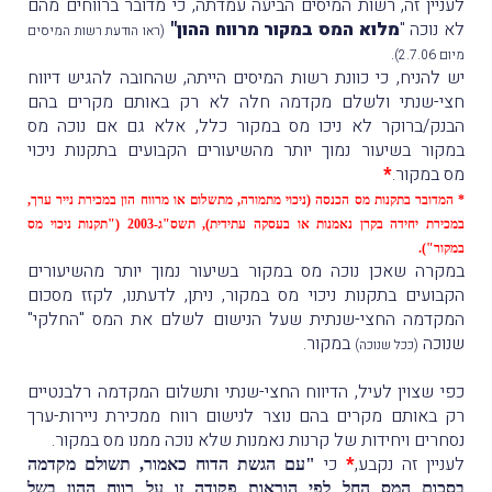
לעניין זה, רשות המיסים הביעה עמדתה, כי מדובר ברווחים מהם
לא נוכה "
מלוא המס במקור מרווח ההון"
(ראו הודעת רשות המיסים
.
מיום 2.7.06)
יש להניח, כי כוונת רשות המיסים הייתה, שהחובה להגיש דיווח
חצי-שנתי ולשלם מקדמה חלה לא רק באותם מקרים בהם
הבנק/ברוקר לא ניכו מס במקור כלל, אלא גם אם נוכה מס
במקור בשיעור נמוך יותר מהשיעורים הקבועים בתקנות ניכוי
מס במקור.
*
* המדובר בתקנות מס הכנסה (ניכוי מתמורה, מתשלום או מרווח הון במכירת נייר ערך,
במכירת יחידה בקרן נאמנות או בעסקה עתידית), תשס"ג-2003 ("תקנות ניכוי מס
במקור").
במקרה שאכן נוכה מס במקור בשיעור נמוך יותר מהשיעורים
הקבועים בתקנות ניכוי מס במקור, ניתן, לדעתנו, לקזז מסכום
המקדמה החצי-שנתית שעל הנישום לשלם את המס "החלקי"
שנוכה
במקור.
(ככל שנוכה)
כפי שצוין לעיל, הדיווח החצי-שנתי ותשלום המקדמה רלבנטיים
רק באותם מקרים בהם נוצר לנישום רווח ממכירת ניירות-ערך
נסחרים ויחידות של קרנות נאמנות שלא נוכה ממנו מס במקור.
לעניין זה נקבע,
*
כי
"עם הגשת הדוח כאמור, תשולם מקדמה
בסכום המס החל לפי הוראות פקודה זו על רווח ההון בשל