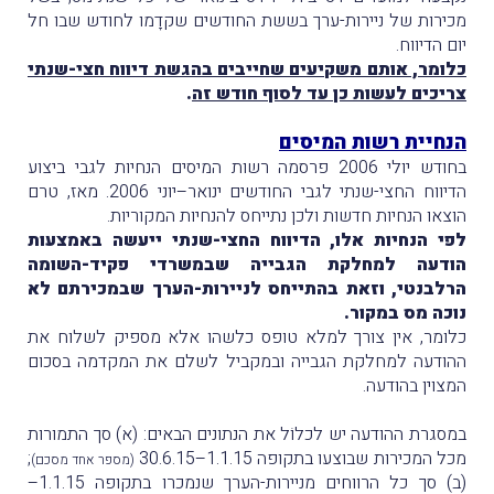
מכירות של ניירות-ערך בששת החודשים שקדָמו לחודש שבו חל
יום הדיווח.
כלומר, אותם משקיעים שחייבים בהגשת דיווח חצי-שנתי
צריכים לעשות כן עד לסוף חודש זה
.
הנחיית רשות המיסים
בחודש יולי 2006 פרסמה רשות המיסים הנחיות לגבי ביצוע
הדיווח החצי-שנתי לגבי החודשים ינואר–יוני 2006. מאז, טרם
הוצאו הנחיות חדשות ולכן נתייחס להנחיות המקוריות.
לפי הנחיות אלו, הדיווח החצי-שנתי ייעשה באמצעות
הודעה למחלקת הגבייה שבמשרדי פקיד-השומה
הרלבנטי, וזאת בהתייחס לניירות-הערך שבמכירתם לא
נוכה מס במקור.
כלומר, אין צורך למלא טופס כלשהו אלא מספיק לשלוח את
ההודעה למחלקת הגבייה ובמקביל לשלם את המקדמה בסכום
המצוין בהודעה.
במסגרת ההודעה יש לכלוֹל את הנתונים הבאים: (א) סך התמורות
מכל המכירות שבוצעו בתקופה 1.1.15–30.6.15
;
(מספר אחד מסכם)
(ב) סך כל הרווחים מניירות-הערך שנמכרו בתקופה 1.1.15–