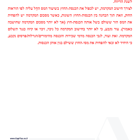
לשנת הדיווח.
לצורך חישוב המקדמה, יש לכפוֹל את הכנסת-החוץ בשיעור המס החָל עליה לפי הוראות
החוק, וזאת תוך הבחנה בין הכנסות-החוץ השונות, כאשר מסכום המקדמה יש להפחית
את המס הזר ששולם בשל אותה הכנסת-חוץ (אך לא יותר מסכום המקדמה שחושבה
כאמור). עוד נקבע, כי לא יוּתר בחישוב המקדמה כל ניכוי, זיכוי או קיזוז כנגד תשלום
המקדמה. זאת ועוד, לגבי הכנסה מדמי שכירות והכנסה מהימורים/הגרלות/פרסים נקבע,
כי היחיד לא זכאי להפחית את מסי-החוץ ששילם בגין אותן הכנסות.