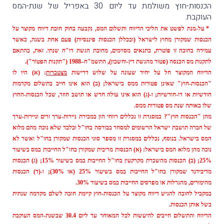
הכנסות-חוץ משולמת עד ליום 30 באפריל של שנת-המס
העוקבת.
* על-מנת לפשט את הליכי הדיווח ותשלום המס, נקבעה בחוק חובת דיווח מקוצר על
הכנסות שמקורן מחוץ לישראל (ובכללן הכנסות פיננסיות) פעם אחת בשנה, כאשר
עמידה בחובה זו פוֹטרת, בתנאים מסוימים, מחובת הגשת דו"ח שנתי. זאת, בהתאם
לתקנות מס הכנסה (פטור מהגשת דין-וחשבון), התשמ"ח–1988 ("תקנות הפטוֹר").
הדיווח המקוצר חל על יחיד שעונה על שלוש דרישות
מצטברות
: (א) היו לו
"הכנסות-חוץ" שאינן פטורות ממס בישראל; (ב) הוא אינו חייב בתשלום מקדמות
חודשיות או דו-חודשיות; ו-(ג) הוא אינו עולה חדש או תושב חוזר, שכל הכנסות-החוץ
שלו באותה שנת מס פטורות ממס.
מהן "הכנסות חוץ"? במסגרת זו נכללים רווחי הון במכירת ניירות-ערך זרים וניירות-ערך
של חברה תושבת ישראל הרשומים למסחר בבורסה בחו"ל ובלבד שלא נוכה מהם מלוא
המס בישראל. בנוסף, נכללים במסגרת זו מספר סוגי הכנסות שמקורן בחו"ל ואשר לא
נוכה מהן מלוא המס בישראל: (א) הכנסות מריבית שמקורן בחו"ל החייבות במס בשיעור
25%; (ב) הכנסות מהשכרת מקרקעין בחו"ל החייבות במס בשיעור 15%; (ג) הכנסות
מדיבידנד שמקורן בחו"ל החייבות במס בשיעור 25% (או 30%); ו-(ד) הכנסות
מהימורים, מהגרלות או מפרסים החייבות במס בשיעור 30%.
במקביל לחובה להגיש דיווח מקוצר על הכנסות-חוץ קיימת חובה לשלם מקדמה שנתית
בשל אותן הכנסות.
הדיווח והתשלום חייבים להיעשות לכל המאוחר עד ליום 30.4 שבשנת-המס העוקבת