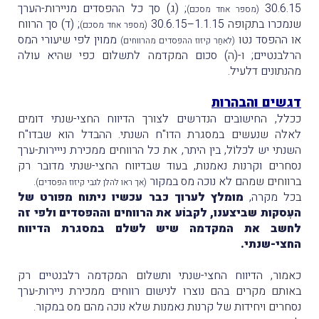
30.6.15
; (ג) סך כל ההפסדים מניירות-הערך
(מספר אחד מסכם)
שנמכרו בתקופה 1.1.15–30.6.15
; (ד) סך הרווח
(מספר אחד מסכם)
או ההפסד נטו
ממוין לפי שיעורי המס
(לאחַר קיזוז ההפסדים מהרווחים)
הרלבנטיים; ו-(ה) סכום המקדמה לתשלום כפי שהיא עולה
מהנתונים דלעיל.
דגשים והבהרות
ככלל, החישובים הנדרשים לצורך הדיווח החצי-שנתי דומים
לאלה שנעשים במסגרת הדו"ח השנתי. ההבדל הוא שבדו"ח
השנתי יש לכלוֹל, בין היתר, את כל הרווחים ממכירת נייירות-ערך
נסחרים וקרנות נאמנות, בעוד שבדיווח החצי-שנתי מדובר רק
ברווחים שמהם לא נוכה מס במקור
.
(אך ראו להלן לגבי קיזוז הפסדים)
בכל מקרה,
מומלץ לערוך כבר עכשיו ניתוח מפורט של
העִסקות שביצענו, לקבוֹע את הרווחים וההפסדים ולפי זה
לחשב את המקדמה שיש לשלם במסגרת הדיווח
החצי-שנתי.
כאמור, הדיווח החצי-שנתי ותשלום המקדמה רלבנטיים רק
באותם מקרים בהם נוצרו לנישום רווחים ממכירת ניירות-ערך
נסחרים ויחידות של קרנות נאמנות שלא נוכה מהם מס במקור.