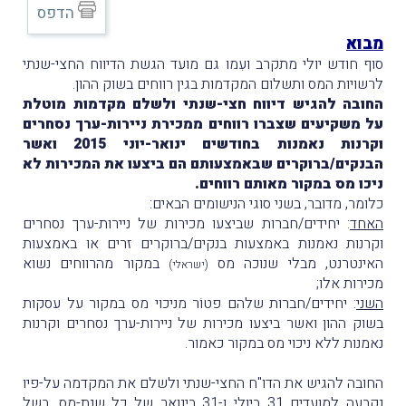
הדפס
מבוא
סוף חודש יולי מתקרב ועִמו גם מועד הגשת הדיווח החצי-שנתי
לרשויות המס ותשלום המקדמות בגין רווחים בשוק ההון.
החובה להגיש דיווח חצי-שנתי ולשלם מקדמות מוטלת
על משקיעים שצברו רווחים ממכירת ניירות-ערך נסחרים
וקרנות נאמנות בחודשים ינואר-יוני 2015 ואשר
הבנקים/ברוקרים שבאמצעותם הם ביצעו את המכירות לא
ניכו מס במקור מאותם רווחים.
כלומר, מדובר, בשני סוגי הנישומים הבאים:
האחד
: יחידים/חברות שביצעו מכירות של ניירות-ערך נסחרים
וקרנות נאמנות באמצעות בנקים/ברוקרים זרים או באמצעות
האינטרנט, מבלי שנוכה מס
במקור מהרווחים נשוא
(ישראלי)
מכירות אלו;
השני
: יחידים/חברות שלהם פטוֹר מניכוי מס במקור על עסקות
בשוק ההון ואשר ביצעו מכירות של ניירות-ערך נסחרים וקרנות
נאמנות ללא ניכוי מס במקור כאמור.
החובה להגיש את הדו"ח החצי-שנתי ולשלם את המקדמה על-פיו
נקבעה למועדים 31 ביולי ו-31 בינואר של כל שנת-מס, בשל