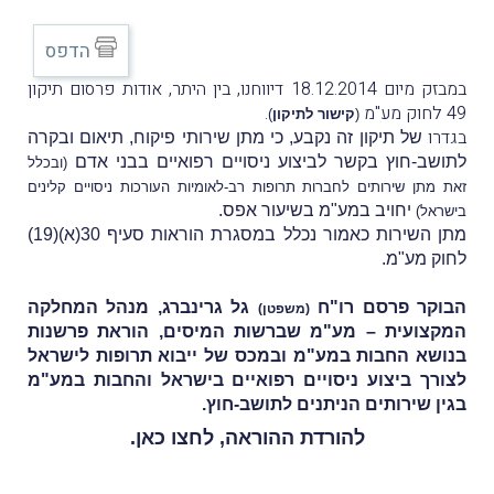
הדפס
במבזק מיום 18.12.2014 דיווחנו, בין היתר, אודות פרסום תיקון
49 לחוק מע"מ
.
(
קישור לתיקון
)
בגדרו
של תיקון זה נקבע, כי מתן שירותי פיקוח, תיאום ובקרה
לתושב-חוץ בקשר לביצוע ניסויים רפואיים בבני אדם
(ובכלל
זאת מתן שירותים לחברות תרופות רב-לאומיות העורכות ניסויים קלינים
יחויב במע"מ בשיעור אפס.
בישראל)
מתן השירות כאמור נכלל במסגרת הוראות סעיף 30(א)(19)
לחוק מע"מ.
הבוקר פרסם רו"ח
גל גרינברג, מנהל המחלקה
(משפטן)
המקצועית – מע"מ שברשות המיסים, הוראת פרשנות
בנושא החבות במע"מ ובמכס של ייבוא תרופות לישראל
לצורך ביצוע ניסויים רפואיים בישראל והחבות במע"מ
בגין שירותים הניתנים לתושב-חוץ.
להורדת ההוראה,
לחצו כאן
.