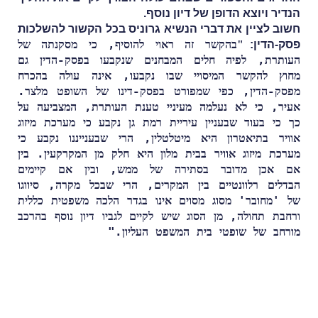
הנדיר ויוצא הדופן של דיון נוסף.
חשוב לציין את דברי הנשיא גרוניס בכל הקשור להשלכות
בהקשר זה ראוי להוסיף, כי מסקנתה של
פסק-הדין:
"
העותרת, לפיה חלים המבחנים שנקבעו בפסק-הדין גם
מחוץ להקשר המיסויי שבו נקבעו, אינה עולה בהכרח
מפסק-הדין, כפי שמפורט בפסק-דינו של השופט מלצר.
אעיר, כי לא נעלמה מעיניי טענת העותרת, המצביעה על
כך כי בעוד שבעניין עיריית רמת גן נקבע כי מערכת מיזוג
אוויר בתיאטרון היא מיטלטלין, הרי שבענייננו נקבע כי
מערכת מיזוג אוויר בבית מלון היא חלק מן המקרקעין. בין
אם אכן מדובר בסתירה של ממש, ובין אם קיימים
הבדלים רלוונטיים בין המקרים, הרי שבכל מקרה, סיווגו
של 'מחובר' מסוג מסוים אינו בגדר הלכה משפטית כללית
ורחבת תחולה, מן הסוג שיש לקיים לגביו דיון נוסף בהרכב
מורחב של שופטי בית המשפט העליון."