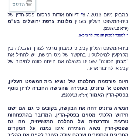
הדפס
במבזק מיום 8.7.2013
*
דיווחנו אודות פרסום פסק-הדין של
בית-המשפט העליון בעניין
מלונות צרפת ירושלים בע"מ
.
(
ע"א 2587/12
)
* למַעבר למבזק האמור,
לחצו כאן
.
בית-המשפט העליון קבע, כי כמבחן מרכזי לצורך ההבלנה בין
מקרקעין למיטלטלין, בהקשר של מס רכישה, יש להחיל את
"מבחן הכוונה" שעניינו בשאלה אם הייתה כוונה לחיבור של
קבע או לחיבור ארעי.
היום פורסמה החלטתו של נשיא בית-המשפט העליון,
השופט א' גרוניס, בעתירה שהגישה החברה לדיון נוסף
בפסק-הדין האמור
.
(
דנ"א 5200/13
)
הנשיא גרוניס דחה את הבקשה, בקובעו כי גם אם ישנו
חידוש הלכתי מסוים בפסק-הדין, המדובר בהתפתחות
טבעית והדרגתית של ההלכה המשפטית, מה גם
שפסק-הדין נשוא העתירה אינו נמנה על המקרים
החריגים והספורים שבהם עולה הצורך לקיים את ההליך