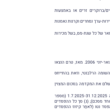
ים/ברוקרים זרים או באמצעות
ירות-ערך נסחרים וקרנות נאמנות
את הדו"ח החצי-שנתי ולשלם את המקדמה על-פיו נקבעה למועדים 31 ביולי ו-31 בינואר של כל שנת-מס, בשל מכירות
בחודש יולי 2006 פרסמה רשות המיסים הנחיות לגבי ביצוע הדיווח החצי-שנתי לגבי החודשים ינואר-יוני 2006. מאז, טרם הוצאו
שומה הרלבנטי, וזאת בהתייחס
שלם את המקדמה בסכום המצוין
במסגרת ההודעה יש לכלוֹל את הנתונים הבאים: (א) סך התמורות מכל המכירות שבוצעו בתקופה 1.7.2025-31.12.2025 (מספר
חים מניירות-הערך שנמכרו בתקופה 1.7.2025-31.12.2025 (מספר אחד מסכם); (ג) סך כל ההפסדים
; (ד) סך הרווח או ההפסד נטו (לאחַר קיזוז ההפסדים