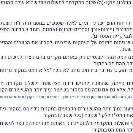
 הרלבנטיים; ו-(ה) סכום המקדמה לתשלום כפי שהיא עולה מהנתונ
 הדיווח החצי-שנתי דומים לאלה שנעשים במסגרת הדו"ח השנתי
ם ממכירת נייירות-ערך נסחרים וקרנות נאמנות, בעוד שבדיווח הח
גבי קיזוז הפסדים).
יו ניתוח מפורט של העִסקות שביצענו, לקבוֹע את הרווחים והה
שנתי.
ום המקדמה רלבנטיים רק באותם מקרים בהם נוצרו לנישום רווח
וכה מהם מס במקור.
עמדתה, כי מדובר ברווחים מהם לא נוכה "מלוא המס במקור מרווח 
יסים הייתה, שהחובה להגיש דיווח חצי-שנתי ולשלם מקדמה 
ל, אלא גם אם נוכה מס במקור בשיעור נמוך יותר מהשיעורים הקבו
, מתשלום או מרווח הון במכירת נייר ערך, במכירת יחידה בקרן נאמנות או בעסקה עת
ור נמוך יותר מהשיעורים הקבועים בתקנות ניכוי מס במקור, נית
 המס "החלקי" שנוכה (ככל שנוכה) במקור.
תי ותשלום המקדמה רלבנטיים רק באותם מקרים בהם נוצר לנישום 
כה ממנו מס במקור.