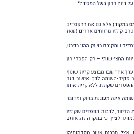
ל רווח ההון בשל המכירה".
מחצית השנייה של שנת-המס 2025 (שמהם לא נוכה מס במקור) אלא גם את ההפסדים
אי שאותם הפסדים טרם קוזזו מרווחים אחרים (שאז
פסדים שמקורם בשוק ההון בפרט,
דש יולי 2006, ניתן לקזז – במסגרת הדיווח החצי-שנתי – רק הפסדי הון
 מניירות-ערך שנוצרו (בתקופה 30.6-1.1) בחשבון ניירות-ערך אחר שבו מבוצע קיזוז שוטף
ר פקיד-השומה לכך. אישור כזה
הפסדים שקוזזו, ללא קיזוז אותו
שומה אינה מעוגנת בחוק ומדובר
 הדיווח, לרבות הפסדים שקוזזו
ותר לציין, כי במקרה זה, אותם
ון: אצל חברות אשר מקדמותיהן