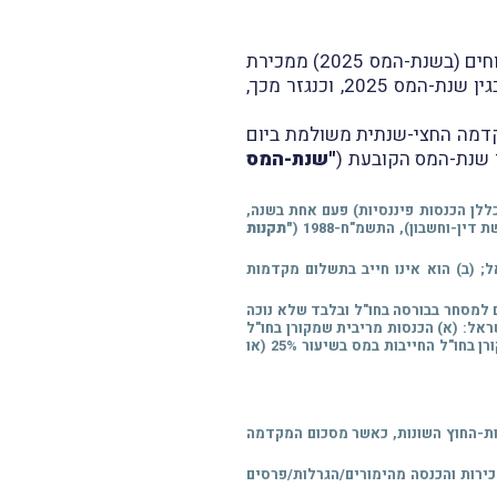
בגין הרווחים (בשנת-המס 2025) ממכירת
ניירות-ערך הנסחרים שלא נוכה מהם מס במקור יהיה פטוּר, בתנאים מסוימים, מהגשת דו"ח שנתי בגין שנת-המס 2025, וכנגזר מכך,
מקדמה החצי-שנתית משולמת ביום
"שנת-המס
ללן הכנסות פיננסיות) פעם אחת בשנה,
-וחשבון), התשמ"ח-1988 (
"תקנות
; (ב) הוא אינו חייב בתשלום מקדמות
ם למסחר בבורסה בחו"ל ובלבד שלא נוכה
אל: (א) הכנסות מריבית שמקורן בחו"ל
החייבות במס בשיעור 25%; (ב) הכנסות מהשכרת מקרקעין בחו"ל החייבות במס בשיעור 15%; (ג) הכנסות מדיבידנד שמקורן בחו"ל החייבות במס בשיעור 25% (או
סות-החוץ השונות, כאשר מסכום המקדמה
שכירות והכנסה מהימורים/הגרלות/פרסים