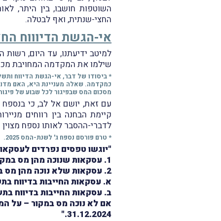
השוטפות חושבו, בין היתר, לאו
החצי-שנתית, ואף לבטלה.
אי-הגשת הדיוווח הח
למיטב ידיעתנו, עד היום, רשות 
שילמו את המקדמה המחויבת מכוח
מסכום המס שבפיגור לכל שבוע של פיגור 
עם זאת, יושם אל לב, כי בנספח ג
לדברי-ההסבר לאותו נספח מצוין 
* טרם פורסם נספח ג' לשנת-המס 2025.
"יוגשו טפסים נפרדים לעסקאות
1. עסקאות שנוכה מהן מס במקור.
2. עסקאות שלא נוכה מהן מס במקור. יש להגיש טופס נפרד ל-:
א. עסקאות החייבות בדיווח בתשל
ב. עסקאות החייבות בדיווח בתש
31.12.2024."