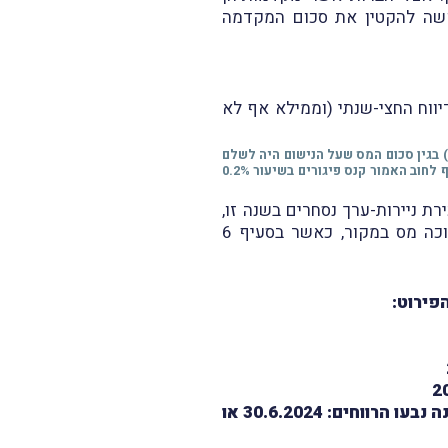
בבקשה להקטין את סכום המקדמה
יווח החצי-שנתי (וממילא אף לא
* ביסודו של דבר, אי-הגשת הדיווח ותשלום המקדמה במועד גורר עִמו חיוב בהפרשי הצמדה וריבית (בשיעור שנתי של 4%) בגין סכום המס שעל הנישום היה לשלם
כמקדמה. שאלה מעניינת היא, האם מדובר ב"חוב מס" כמשמעותו בחוק המיסים (קנס פיגורים), התשמ"א-1980, שאז יווסף לחוב האמור קנס פיגורים בשיעור 0.2%
רת ניירות-ערך נסחרים בשנה זו,
קיימת הבחנה בין רווחים מניירות-ערך נסחרים שמהם נוכה מס במקור לבין רווחים שמהם לא נוכה מס במקור, כאשר בסעיף 6
פירוט:
אם לא נוכה מס במקור – על המשרד לרשום סמל עסקה 65 ובקוד 56 תאריך תום התקופה ממנה נבעו הרווחים: 30.6.2024 או