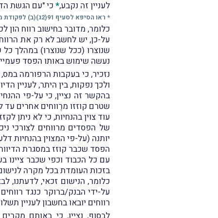
לעניין זה נקבע,
*
כי "עם הגשת הדו
* ראו הסיפא לסעיף 91(2ג)(ב) לפקודת מס הכנסה.
כלומר, מדובר בחישוב רווח הון לכל
נעשה שימוש באותו הפסד פעמיים
נזכיר, כי בעקבות הרפורמה במס,
ולכך נפקות, בין היתר, לעניין הד
שטרם קוזזו מרֶווחים אחרים עד ליום 6
של הפסדים מרווחים לצורכי ניכ
יותנה (על-פי המצוין בהנחיות דל
הפסד שכבר קוזז במסגרת הדיווח
עם כל הכבוד וכפי שכבר ציינו ב
בזכות העומדת בכל מקרה לנישום
כלומר, הנישום זכאי, לדעתנו, ל
על-ידי הבנק/ברוקר כנגד רווחים
רווחים יובאו בחשבון לעניין תשל
לבסוף, נציין, כי באותם מקרים