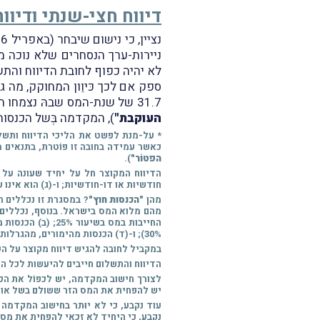
דיווח חצי-שנתי ודיוו
נציין, כי נישום שיבחר (באפריל 2026) לשלם מקדמה בשל הכנסות-חוץ (
לא יהיה כפוף לחובת הדיווח והתשל
ספק אם לכך כּיוֵון המחוקק, מה
31.7 של שנת-המס שבהּ נצמחו הרווחים (
העוקבת"
), המקדמה בְּשל הכנסות-חוץ משולמת ע
* על-מנת לפשט את הליכי הדיווח ותשלו
כאשר עמידה בחובה זו פוֹטרת, בתנאים מס
הפטוֹר"
).
הדיווח המקוצר חל על יחיד שעונה על 
חודשיות או דו-חודשיות; ו-(ג) הוא אינו
מהן
"הכנסות חוץ"
? במסגרת זו נכללים ר
מהם מלוא המס בישראל. בנוסף, נכללים 
30%); ו-(ד) הכנסות מהימורים, מהגרלות או מפרסים החייבות במס בשיעור 35%.
במקביל לחובה להגיש דיווח מקוצר על ה
הדיווח והתשלום חייבים להיעשות לכל המאוחר עד ליום 30.4 שבשנת-
לצורך חישוב המקדמה, יש לכפוֹל את הכ
יש להפחית את המס הזר ששולם בשל אות
עוד נקבע, כי לא יוּתר בחישוב המקדמה 
נקבע, כי היחיד לא זכאי להפחית את מסי