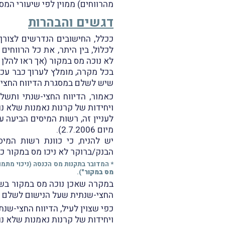
מהרווחים) ממוין לפי שיעורי המס
דגשים והבהרות
ככלל, החישובים הנדרשים לצורך
לכלוֹל, בין היתר, את כל הרווחי
לא נוכה מס במקור (אך ראו להלן ל
בכל מקרה, מומלץ לערוך כבר עכש
שיש לשלם במסגרת הדיווח החצי-
כאמור, הדיווח החצי-שנתי ותשל
ויחידות של קרנות נאמנות שלא נ
לעניין זה, רשות המיסים הביעה 
מיום 2.7.2006).
יש להניח, כי כוונת רשות המ
הבנק/ברוקר לא ניכו מס במקור כל
* המדובר בתקנות מס הכנסה (ניכוי מתמורה
מס במקור"
).
במקרה שאכן נוכה מס במקור בשיע
החצי-שנתית שעל הנישום לשלם את
כפי שצוין לעיל, הדיווח החצי-שנ
ויחידות של קרנות נאמנות שלא נו