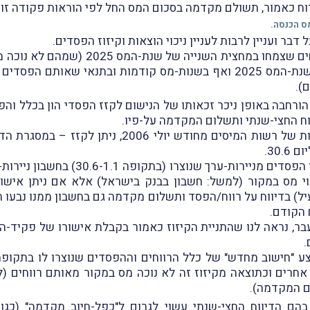
ח כאמור, תשולם מקדמה בסכום המס החל לפי הוראות פקודה זו ע
 דבר ועניין לרבות לעניין ניכוי הוצאות וקיזוז הפסדים.
על-כן, יש לחשב לא רק את הרווחים שצמחו ב
שנוצרו (ככל שנוצרו) במהלך כל שנת-המס 2025 ואף בשנות-מס קודמות ובתנ
).
 הורחבה באופן ניכר זכאותו של הנישום לקזז הפסדי הון בכלל וה
יווח החצי-שנתי ותשלום המקדמה על-פיו.
בהקשר זה נציין, כי על-פי ההנחיות של רשות המיסים מחו
30..
עוד צוין בהנחיות, כי לא ניתן לקזז הפסדים
וי מס במקור (למשל: חשבון בבנק בישראל) אלא אם ניתן אישו
עיל) בדיווח על רווח/הפסד ותשלום מקדמה גם בחשבון ממנו נבעו ה
 הקודם.
עבר, נראה לנו שהתניית הקיזוז כאמור בקבלת אישורו של פקיד-ה
.
בצע "חישוב מחדש" של כלל הרווחים וההפסדים שנוצרו לו בתקופת
 אחרים וכתוצאה מקיזוז זה לא נוכה מס במקור מאותם רווחים (למ
ום המקדמה).
 בהם הדיווח החצי-שנתי עשוי לגרום ל"כפל-חיוב מקדמה" (כג