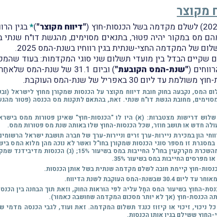
ח מקוצר
"דיווח מקוצר"
)
*
ום של המקדמה החצי-שנתית בגין רווחיו בשנת-המס 2025.
 גם שקיים הבדל בין מועדי תשלום שני סוגי המקדמות: בעוד שה
"שנת-המס הקובעת"
) וביום 31.1 של שנת-המס שלאחַר שנת-המס הקובעת (
ד ליום 30 באפריל של שנת-המס העוקבת.
ם המס, נקבעה בחוק חובת דיווח מקוצר על הכנסות שמקורן מחוץ לישראל (ובכ
וימים, מחובת הגשת דו"ח שנתי. זאת, בהתאם לתקנות מס הכנסה (פטור מהגשת דין
שלוש דרישות מצטברות: (א) היו לו "הכנסות-חוץ" שאינן פטורות ממס בישראל
 עולה חדש או תושב חוזר, שכל הכנסות-החוץ שלו באותה שנת מס פטורות ממס.
ווחי הון במכירת ניירות-ערך זרים וניירות-ערך של חברה תושבת ישראל הרשומי
במסגרת זו מספר סוגי הכנסות שמקורן בחו"ל ואשר לא נוכה מהן מלוא המס בישר
כנסות-חוץ קיימת חובה לשלם מקדמה שנתית בשל אותן הכנסות.
המס העוקבת לשנת הדיווח.
נסת-החוץ בשיעור המס החָל עליה לפי הוראות החוק, וזאת תוך הבחנה בין הכנ
ה הכנסת-חוץ (אך לא יותר מסכום המקדמה שחושבה כאמור).
כל ניכוי, זיכוי או קיזוז כנגד תשלום המקדמה. זאת ועוד, לגבי הכנסה מדמי 
-החוץ ששילם בגין אותן הכנסות.