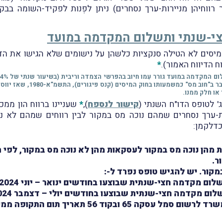
ר רווחיהן מניירות-ערך נסחרים) ניתן לפְנות לפקיד-השומה 
צי-שנתי ותשלום המקדמה במועד
המיסים לא הטילה סנקציות כלשהן על נישומים שלא הגישו את הד
 הדיווח האמור).
*
או חלק ממנו.
' לטופס הדו"ח השנתי (
קישור לנספח
),
*
שעניינו ברווח הון ממכי
כדלקמן:
 מהן נוכה מס במקור לעסקאות מהן לא נוכה מס במקור, לפי ה
ום מקדמה חצי-שנתית שבוצעו בחודשים ינואר – יוני 2024
לום מקדמה חצי-שנתית שבוצעו בחודשים יולי – דצמבר 2024