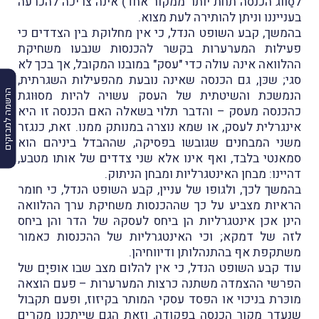
לסַווג הכנסה תחת יותר ממקור אחד) אינה צריכה להכרעה
בענייננו וניתן להותירה לעת מצוא.
בהמשך, קבע השופט הנדל, כי אין מחלוקת בין הצדדים כי
פעילות המערערות בקשר להכנסות שנבעו משחיקת
ההלוואה אינה עולה כדי "עסק" במובנו המקובל, אך בכך לא
סגי; שכּן, גם הכנסה שאינה נובעת מהפעילות השגרתית,
הנמשכת והשיטתית של העסק עשויה להיות מסוּוגת
הרשמה למבזקים
כהכנסה מעסק – והדבר תלוי בשאלה האם הכנסה זו היא
אינגרלית לעסק, או שמא נוצרה במנותק ממנו. זאת, כנגזר
משני המבחנים שגובשו בפסיקה, שההבדל ביניהם הוא
סמאנטי בלבד, ואף אינו אלא שני צדדים של אותו מטבע,
דהיינו: מבחן האינטגרליות ומבחן הניתוק.
בהמשך לכך, ולגופו של עניין, קבע השופט הנדל, כי חומר
הראיות מצביע על כך שההכנסות משחיקת ערך ההלוואה
הינן אכן אינטגרליות הן ביחס לעסקהּ של הדר והן ביחס
לזה של דמקא; וכי האינטגרליות של ההכנסות כאמור
משתקפת אף בהתנהלותן ודיווחיהן.
עוד קבע השופט הנדל, כי אין להלום מצב שבו אופיָם של
הפרשי ההצמדה משתנה כרצות המערערות – פעם הוצאה
מוכּרת בניכוי או הפסד עסקי המותר בקיזוז, ופעם תקבול
שנעדר מקור הכנסה בפקודה, וזאת הגם שייתכנו מקרים