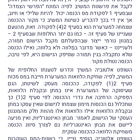
לקבל את פרשנות המשיב לפיה המונח "הפרשי הצמדה"
שבסעיף 1 לפקודת מס הכנסה יכול להיות שלילי או חיוב,
אך אין די בכך להכריע כשיטת המשיב כי מקור ההכנסה
שצמחה למערערת הוא בסעיף 2(4) לפקודה. זאת, מהטעם
שעניינו של סעיף זה – כמו גם יתר החלופות שבסעיף 2 –
במִגוון גורמי ייצור שבהפעלתם מקבל הנישום תמורה,
ולענייננו – כאשר מדובר במַלווה ולא בלוֹווה; ואילו הכנסה
שלא נתקבלה בגין תמורה שסיפק הנישום היא, לפי טיבה,
הכנסה נטולת מקור.
השופט אלטוביה המשיך ונדרש לטענתו החלופית של
המשיב, לפיה שחיקת הלוואות המערערת חייבת במס מכוח
סעיף 2(1) לפקודה, כהכנסה מעסק: לשיטתו, הגם
שעיסוקה של המערערת אינו במתן ובקבלת הלוואות,
הפְּסיקה הרחיבה את גדרי ההכנסה לפי סעיף 2(1) כך
שתכלול גם הכנסות מימון שצמחו לנישום שאין עִסקו במתן
ובקבלת הלוואות אילו הלוואות אלו מהוות חֵלק מהמנגנון
העסקי של הנישום, לאמוֹר: מבחן האינטגרליות; ואין מניעה
ליישם את מבחן האינטגרליות גם לצורך סיווג הכנסה
משחיקת הלוואה כהכנסה עסקית.
השופט אלטוביה הוסיף וציין, כי בשנות-המס העוקבות