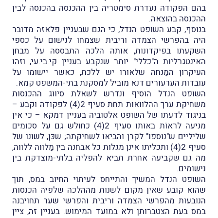
בהם הפקודה נעדרת סימטריה בין ההכנסה בהכנסה לבין
ההכנסה בהוצאה.
בנוסף, קבע השופט הנדל, כי הגם שבעניין פלאזה מדובר
היה בהפרשי הצמדה וריבית שצמחו לנישום על כספי
השקעתו בפיקדונות, אותה הלכה התבססה על מבחן
האינטגרליות ה"כללי" יותר שנקבע בעניין קי.בי.עי, וזהו
העיקרון המַנחה שלאורו יש ללכת, כאשר יישומו על
עוּבדות הערעורים דנא מוביל למסקנת בתי-המשפט קמא.
השופט הנדל הוסיף ונדרש לשאלת סיווג ההכנסות
משחיקת ערך ההלוואות תחת סעיף 2(4) לפקודה וקבע –
בניגוד לדעתו של השופט אלטוביה בעניין דמקא – כי אין
מניעה לראוֹת באותו סעיף 2(4) כחולש גם על סכומים
שליליים ש"נוספו" לקרן והביאו לשחיקתה; שכּן, לשונו של
סעיף 2(4) ותכליתו אינן מגלות כל אבחנה בין מַלווה ללווה,
מה גם שקביעה אחרת תביא להפליה בלתי-מוצדקת בין
נישומים.
השופט הנדל המשיך והתייחס לעיתוי החיוב במס, תוך
שהוא קובע שאין מקום לשנות מההלכה שלפיה הכנסות
הנובעות מהפרשי הצמדה וריבית והפרשי שער תחויבנה
במס בעת הצטברותן ולא במועד המימוש. בעניין זה, ציין