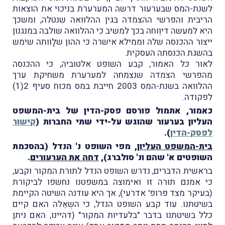
לשנת-המס שבערעור דרשה המערערת בניכוי את הוצאות
הריבית והפרשי ההצמדה בגין ההלוואה שנטלה, ומשכך
היא למעשה דיוְוחה בכך למשיב כי ההלוואה שולבה במנגנון
ייצור ההכנסה שלהּ וממילא אישרה כי ההון שלָוותה שימש
בהשגת הכנסתה העסקית.
לאור כל האמור, קבע השופט אלטוביה, כי ההכנסה
מהפרשי הצמדה שנצמחה למערערת משחיקת ערך
ההלוואה בשנת-המס 2003 חייבת במס מכוח סעיף 2(1)
לפקודה.
כאמור, אתמול פורסם פסק-הדין של בית-המשפט
העליון בערעור שהוגש על-ידי שתי החברות (
קישור
לפסק-הדין
).
בית-המשפט העליון
, מפי השופט נ' הנדל (בהסכמת
השופטים א' שהם ונ' סולברג),
דחה את הערעורים
.
בראשית הדברים, נדרש השופט הנדל לתורת המקור וקבע,
כי אמנם תורה זו ואימוצה במשפטנו נחשפו לביקורת
(בעיקר מצד פרופ' אדרעי), אך היא עודנה השיטה הקיימת
בשיטתנו. עוד קבע השופט הנדל, כי השְאֵלה האם קיים
כלל בשיטתנו בדבר "בלעדיות המקור" (דהיינו, האם ניתן