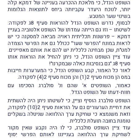
השופט הנדל, כי מלאכת ההכרעה בעניינה של דמקא קלה
יותר, לנוכח היעדר עקביותה ביחס לתוצאות הגלומות
בשינוי שער המטבע.
לבסוף, נדרש השופט הנדל להוראות סעיף 8ג לפקודה:
לשיטתו – וזו גם הייתה עמדתו של השופט אלטוביה בעניין
דמקא – פרשנות תכליתית ראויה מביאה למסקנה כי יש
לראות במונח "הפרשי שער" ככולל גם את הפרשי הצמדה
למט"ח, שכּן מבּחינה כלכלית יש להם את אותם מאפיינים.
עוד ציין השופט הנדל, כי ניתן להחיל את הוראות אותו
סעיף 8ג "גם בנסיבות כאלה שבמקרנו"!
לאור כל האמור, קבע השופט הנדל, כי המערערות חייבות
במס הן מכוח סעיף 2(1) והן מכוח סעיף 2(4) לפקודה.
כאמור, השופטים א' שהם ונ' סולברג הסכימו עם
חוות-דעתו של השופט הנדל.
השופט סולברג הוסיף וציין, כי לשיטתו ניתן היה להשתית
את דחיית הערעורים גם על הוראות סעיף 2(10) לפקודה,
וזאת משנמצא כי שחיקת ערך ההלוואה שניטלה בשקלים
טומנת בחוּבּה תועלת כלכלית.
עוד ציין השופט סולברג, כי לו היה נקבע שאין מקור
לשחיקת ערך ההלוואה בענייננו לאותם הפרשי יִסוף