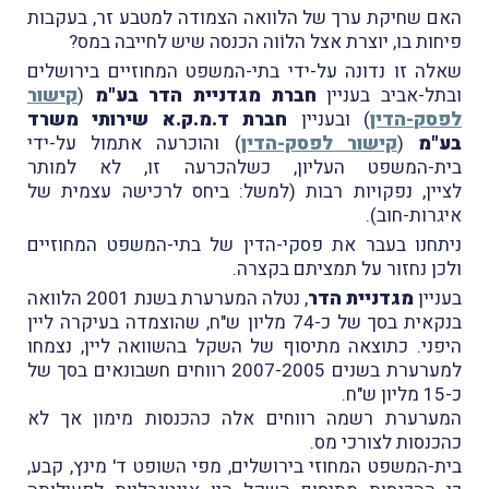
האם שחיקת ערך של הלוואה הצמודה למטבע זר, בעקבות
פיחות בו, יוצרת אצל הלוֹוה הכנסה שיש לחייבה במס?
שאלה זו נדונה על-ידי בתי-המשפט המחוזיים בירושלים
ובתל-אביב בעניין
חברת מגדניית הדר בע"מ
(
קישור
לפסק-הדין
) ובעניין
חברת ד.מ.ק.א שירותי משרד
בע"מ
(
קישור לפסק-הדין
) והוכרעה אתמול על-ידי
בית-המשפט העליון, כשלהכרעה זו, לא למותר
לציין, נפקויות רבות (למשל: ביחס לרכישה עצמית של
איגרות-חוב).
ניתחנו בעבר את פסקי-הדין של בתי-המשפט המחוזיים
ולכן נחזור על תמציתם בקצרה.
בעניין
מגדניית הדר
, נטלה המערערת בשנת 2001 הלוואה
בנקאית בסך של כ-74 מליון ש"ח, שהוצמדה בעיקרה ליין
היפני. כתוצאה מתיסוף של השקל בהשוואה ליין, נצמחו
למערערת בשנים 2007-2005 רווחים חשבונאים בסך של
כ-15 מליון ש"ח.
המערערת רשמה רווחים אלה כהכנסות מימון אך לא
כהכנסות לצורכי מס.
בית-המשפט המחוזי בירושלים, מפי השופט ד' מינץ, קבע,