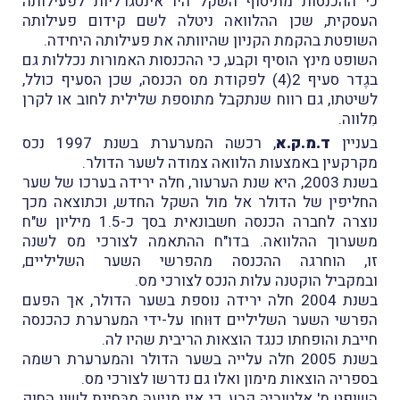
כי ההכנסות מתיסוף השקל היו אינטגרליות לפעילותה
העסקית, שכן ההלוואה ניטלה לשם קידום פעילותה
השופטת בהקמת הקניון שהיוותה את פעילותה היחידה.
השופט מינץ הוסיף וקבע, כי ההכנסות האמורות נכללות גם
בגֶדר סעיף 2(4) לפקודת מס הכנסה, שכן הסעיף כולל,
לשיטתו, גם רווח שנתקבל מתוספת שלילית לחוב או לקרן
מִלווה.
בעניין
ד.מ.ק.א
, רכשה המערערת בשנת 1997 נכס
מקרקעין באמצעות הלוואה צמודה לשער הדולר.
בשנת 2003, היא שנת הערעור, חלה ירידה בערכו של שער
החליפין של הדולר אל מול השקל החדש, וכתוצאה מכך
נוצרה לחברה הכנסה חשבונאית בסך כ-1.5 מיליון ש"ח
משערוך ההלוואה. בדו"ח ההתאמה לצורכי מס לשנה
זו, הוחרגה ההכנסה מהפרשי השער השליליים,
ובמקביל הוקטנה עלות הנכס לצורכי מס.
בשנת 2004 חלה ירידה נוספת בשער הדולר, אך הפעם
הפרשי השער השליליים דוּוחו על-ידי המערערת כהכנסה
חייבת והופחתו כנגד הוצאות הריבית שהיו לה.
בשנת 2005 חלה עלייה בשער הדולר והמערערת רשמה
בספריה הוצאות מימון ואלו גם נדרשו לצורכי מס.
השופט מ' אלטוביה קבע, כי אין מניעה מבּחינת לשון החוק